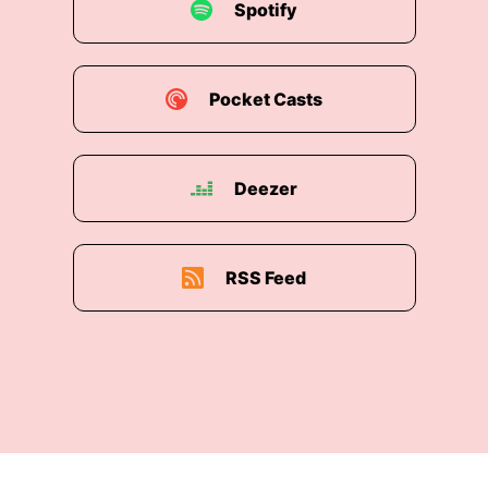
Spotify
wachsen und stark werden, unabhängig werden
von irgendwelchen externen Finanzierungen,
sondern eben selber Umsatz machen und zum
anderen, damit sie ihren angestrebten Impact,
Pocket Casts
also ihre Wirkung skalieren können, entkoppelt
von ihrem Input.
Deezer
00:03:04: Das ist das, wie ich mich, äh, sehe.
Und insofern unterstütze ich indirekt den
ganzen Sektor, die ganze Branche der
Sozialunternehmen dabei, stark zu werden und
RSS Feed
endlich ernst genommen zu werden von Politik
und Wirtschaft, damit wir eines Tages das neue
Normal sind und nicht mehr jemand sagt, „Oh,
ein Sozialunternehmen, ein Zebra!“, sondern
damit alle sagen, „Oh, schon wieder eines dieser
bösen Unternehmen, die sich nicht für die
Gesellschaft engagieren.“